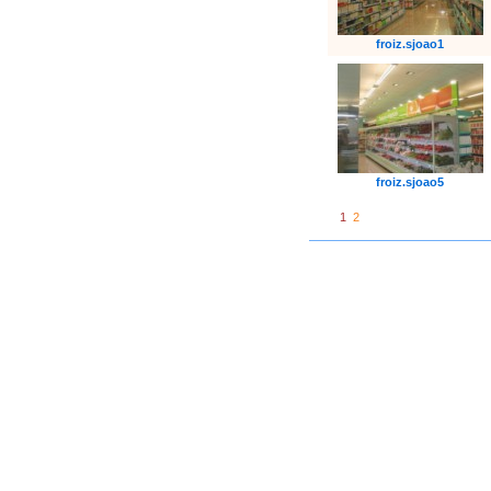
froiz.sjoao1
froiz.sjoao5
1
2