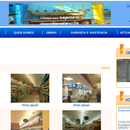
QUEN SOMOS
OBRAS
GARANTIA E ASISTENCIA
ACTUA
Volver
froiz.sjoa2
froiz.sjoao