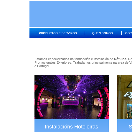
PRODUCTOS E SERVIZOS
QUEN SOMOS
OBR
Estamos especializados na fabricación e instalación de
Rótulos
, R
Promocionales Exteriores. Traballamos principalmente na area de V
e Portugal.
Instalacións Hoteleiras
S